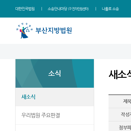
대한민국법원
소송안내마당
나홀로 소송
(구 전자민원센터)
법원 소개
지원소개
소식
민원
정보
소통
법원장 인사말
동부지원
새소식
민원안내
사건검색
법원에 바란다
새소
소식
연혁
서부지원
우리법원 주요판결
법률상담안내
판결서사본 제공신청
부조리 신고센터
조직 및 전화번호
포토뉴스
자주묻는질문
판결서 인터넷열람
칭찬합니다
재판개정 및 법정안내
연구회 자료실
유관기관안내
각급법원안내
법원견학
새소식
제
관할구역
법원게시판
장애인·외국인 등 지원을 위
정보공개
한 우선지원센터
작성
우리법원 주요판결
등기국
E-mail Club
재판기록열람복사예약
청사안내
첨부