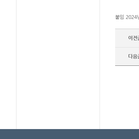
붙임 202
이전
다음