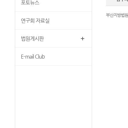
무인등본발급기 안내
포토뉴스
찾아오시는길
자료실
부산지방법원 
연구회 자료실
법원게시판
E-mail Club