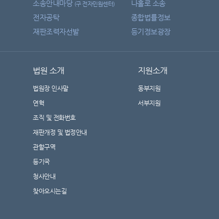
소송안내마당
나홀로 소송
(구 전자민원센터)
전자공탁
종합법률정보
재판조력자선발
등기정보광장
법원 소개
지원소개
법원장 인사말
동부지원
연혁
서부지원
조직 및 전화번호
재판개정 및 법정안내
관할구역
등기국
청사안내
찾아오시는길