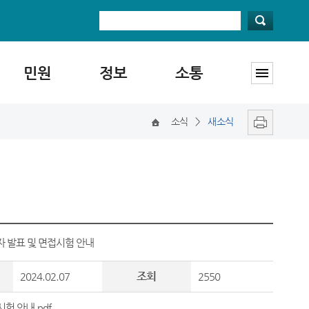
민원
정보
소통
소식
>
새소식
자 발표 및 면접시험 안내
조회
2024.02.07
2550
험 안내.pdf