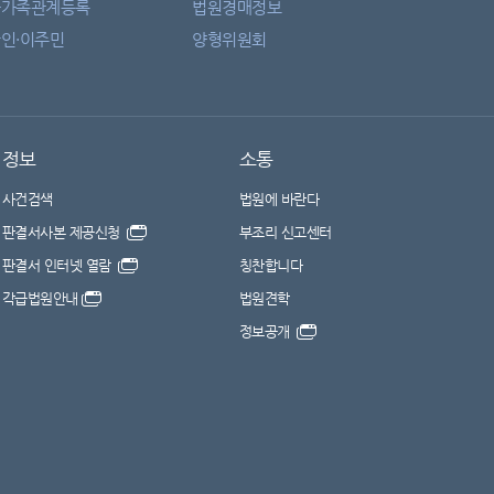
자가족관계등록
법원경매정보
인·이주민
양형위원회
정보
소통
사건검색
법원에 바란다
판결서사본 제공신청
부조리 신고센터
판결서 인터넷 열람
칭찬합니다
각급법원안내
법원견학
정보공개