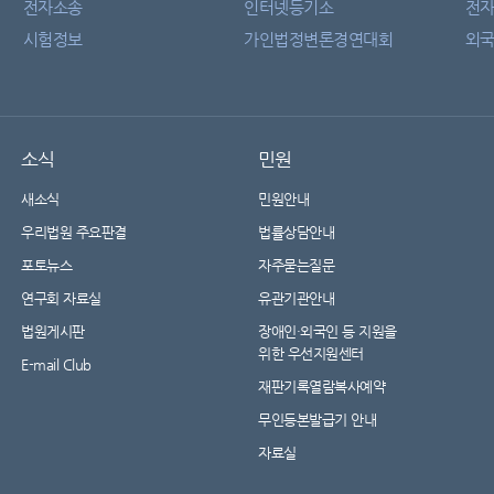
전자소송
인터넷등기소
전
시험정보
가인법정변론경연대회
외국
소식
민원
새소식
민원안내
우리법원 주요판결
법률상담안내
포토뉴스
자주묻는질문
연구회 자료실
유관기관안내
법원게시판
장애인·외국인 등 지원을
위한 우선지원센터
E-mail Club
재판기록열람복사예약
무인등본발급기 안내
자료실