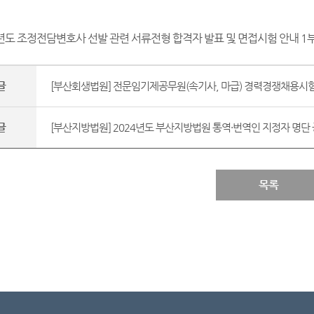
4년도 조정전담변호사 선발 관련 서류전형 합격자 발표 및 면접시험 안내
1부
글
[부산회생법원] 전문임기제공무원(속기사, 마급) 경력경쟁채용시험 
글
[부산지방법원] 2024년도 부산지방법원 통역·번역인 지정자 명단 공
목록