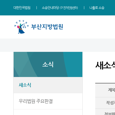
대한민국법원
소송안내마당
나홀로 소송
(구 전자민원센터)
법원 소개
지원소개
소식
민원
정보
소통
법원장 인사말
동부지원
새소식
민원안내
사건검색
법원에 바란다
새소
소식
연혁
서부지원
우리법원 주요판결
법률상담안내
판결서사본 제공신청
부조리 신고센터
조직 및 전화번호
포토뉴스
자주묻는질문
판결서 인터넷열람
칭찬합니다
재판개정 및 법정안내
연구회 자료실
유관기관안내
각급법원안내
법원견학
새소식
제
관할구역
법원게시판
장애인·외국인 등 지원을 위
정보공개
한 우선지원센터
우리법원 주요판결
등기국
E-mail Club
작성
재판기록열람복사예약
청사안내
첨부