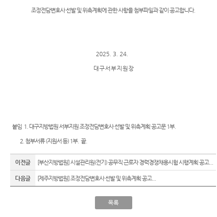
Club
역
우선지
센
조정전담변호사 선발 및 위촉계획에 관한 사항을 첨부파일과 같이 공고합니다.
원센터
등기국
터)
재판기
청사안
록열람
내
복사예
2025. 3. 24.
약
찾아오
대 구 서 부 지 원 장
시는길
무인등
본발급
기 안내
자료실
붙임 1. 대구지방법원 서부지원 조정전담변호사 선발 및 위촉계획 공고문 1부.
2. 첨부서류 (지원서 등) 1부. 끝.
이전글
[부산지방법원] 시설관리원(전기) 공무직 근로자 경력경쟁채용시험 시행계획 공고...
다음글
[제주지방법원] 조정전담변호사 선발 및 위촉계획 공고...
목록