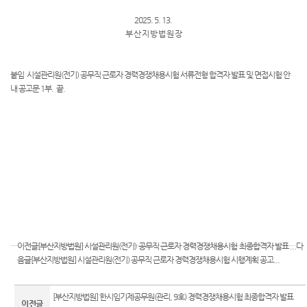
Club
역
우선지
센
2025. 5. 13.
원센터
부 산 지 방 법 원 장
등기국
터)
재판기
청사안
록열람
내
붙임 시설관리원(전기) 공무직 근로자 경력경쟁채용시험 서류전형 합격자 발표 및 면접시험 안
복사예
내 공고문 1부. 끝.
약
찾아오
시는길
무인등
본발급
기 안내
자료실
이전글
[부산지방법원] 시설관리원(전기) 공무직 근로자 경력경쟁채용시험 최종합격자 발표 ...
다
음글
[부산지방법원] 시설관리원(전기) 공무직 근로자 경력경쟁채용시험 시행계획 공고...
[부산지방법원] 한시임기제공무원(관리, 9호) 경력경쟁채용시험 최종합격자 발표
이전글