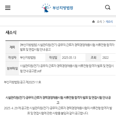
대
소
나
>
소식
새소식
Home
법
한
송
홀
법원
지원
소식
민원
정보
소통
새소식
원
소개
소개
지
민
안
로
소
새소식
민원안
사건검
법원에
원
개
[부산지방법원] 시설관리원(전기) 공무직 근로자 경력경쟁채용시험 서류전형 합격자
소
국
내
소
제목
법원장
동부지
내
색
바란다
소
발표 및 면접시험 안내 공고
우리법
식
인사말
원
개
민
법
마
송
원 주요
법률상
판결서
부조리
작성자
부산지방법원
작성일
2025.05.13
조회
2822
원
연혁
서부지
판결
담안내
사본 제
신고센
정
원
당
시설관리원(전기) 공무직 근로자 경력경쟁채용시험 서류전형 합격자 발표 및 면접시
원
공신청
터
첨부파일
보
조직 및
포토뉴
자주묻
험 안내 공고문.pdf
소
(구
전화번
스
는질문
칭찬합
통
호
판결서
니다
부산지방법원 공고 제2025-11호
전
연구회
유관기
인터넷
재판개
자료실
관안내
법원견
열람
자
정 및
학
시설관리원(전기) 공무직 근로자 경력경쟁채용시험 서류전형 합격자 발표 및 면접시험 안내 공
법원게
장애인·
법정안
민
고
시판
외국인
정보공
내
각급법
2025. 4. 29.에 공고한 시설관리원(전기) 공무직 근로자 경력경쟁채용시험의 서류전형 합격자 발
등 지원
개
원안내
원
표 및 면접시험에 관한 사항을 붙임과 같이 공고합니다.
E-mail
관할구
을 위한