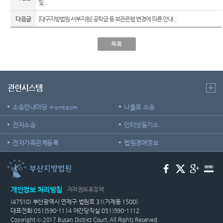
및...
다음글
[대구지방법원 서부지원] 공탁금 등 보관은행 변경에 따른 안내...
목록
관련시스템
소송안내마당
나홀로 소송
(구 전자민원센터)
전자소송
인터넷등기소
전자가족관계등록
법원경매정보
개인정보 처리방침
저작권보호정책
(47510) 부산광역시 연제구 법원로 31(거제동 1500)
대표전화:051)590-1114 야간당직실:051)590-1112
Copyright ⓒ 2017 Busan District Court, All Rights Reserved.