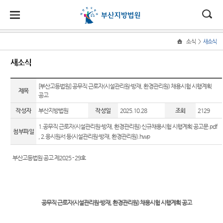
대
소
나
>
소식
새소식
Home
법
한
송
홀
법원
지원
소식
민원
정보
소통
새소식
원
소개
소개
지
민
안
로
소
새소식
민원안
사건검
법원에
원
개
[부산고등법원] 공무직 근로자(시설관리원-방재, 환경관리원) 채용시험 시행계획
소
국
내
소
제목
법원장
동부지
내
색
바란다
소
공고
우리법
식
인사말
원
개
민
법
마
송
원 주요
법률상
판결서
부조리
작성자
부산지방법원
작성일
2025.10.28
조회
2129
원
연혁
서부지
판결
담안내
사본 제
신고센
정
원
당
1.공무직 근로자(시설관리원-방재, 환경관리원) 신규채용시험 시행계획 공고문.pdf
원
공신청
터
첨부파일
보
조직 및
포토뉴
자주묻
,
2.응시원서 등(시설관리원-방재, 환경관리원).hwp
소
(구
전화번
스
는질문
칭찬합
통
호
판결서
니다
부산고등법원 공고 제2025 - 29호
전
연구회
유관기
인터넷
재판개
자료실
관안내
법원견
열람
자
정 및
학
법원게
장애인·
법정안
민
시판
외국인
정보공
공무직 근로자(시설관리원-방재, 환경관리원) 채용시험 시행계획 공고
내
각급법
등 지원
개
원안내
원
E-mail
관할구
을 위한