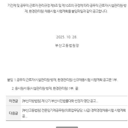
Club
역
우선지
기간제 및 공무직 근로자 관리규정 제9조 및 제10조의 규정에 따라 공무직 근로자(시설관리원-방
센
원센터
재, 환경관리원) 채용시험 시행계획을 붙임파일과 같이 공고합니다
.
등기국
터)
재판기
청사안
록열람
내
복사예
2025. 10. 28.
약
찾아오
부 산 고 등 법 원 장
시는길
무인등
본발급
기 안내
자료실
붙임 1.공무직 근로자(시설관리원-방재, 환경관리원) 신규채용시험 시행계획 공고문 1부.
2. 응시원서 등(시설관리원-방재, 환경관리원) 1부. 끝.
이전글
[부산지방법원] 제12기 부산시민법률대학 선정자 명단 공고...
[부산고등법원] 전문임기제공무원(의료업무담당, 나급) 경력경쟁채용시험 시행계획
다음글
공...