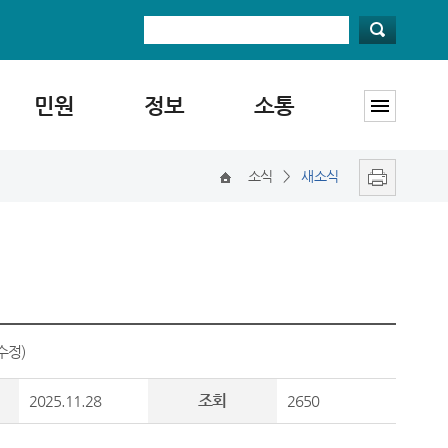
민원
정보
소통
소식
>
새소식
수정)
조회
2025.11.28
2650