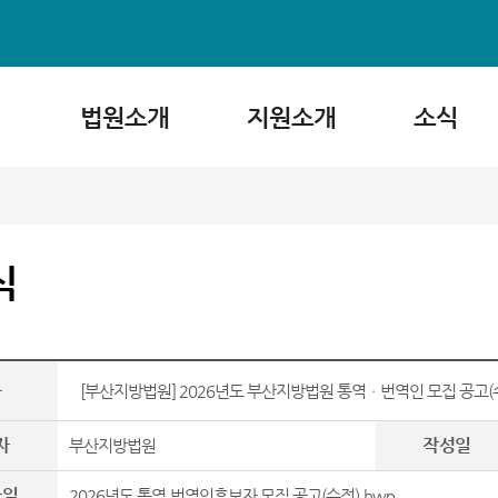
법원소개
지원소개
소식
식
목
[부산지방법원] 2026년도 부산지방법원 통역ㆍ번역인 모집 공고(
자
작성일
부산지방법원
파일
2026년도 통역,번역인후보자 모집 공고(수정).hwp