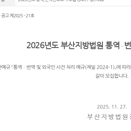
고 제2025 - 21호
2026
년도 부산지방법원 통역
번
ㆍ
판예규
『
통역ㆍ번역 및 외국인 사건 처리 예규
(
재일
2024-1)
』
에 따
같이 모집합니다
.
2025. 11. 27.
부 산 지 방 법 원