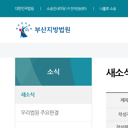
대한민국법원
소송안내마당
나홀로 소송
(구 전자민원센터)
법원 소개
지원소개
소식
민원
정보
소통
법원장 인사말
동부지원
새소식
민원안내
사건검색
법원에 바란다
새소
소식
연혁
서부지원
우리법원 주요판결
법률상담안내
판결서사본 제공신청
부조리 신고센터
조직 및 전화번호
포토뉴스
자주묻는질문
판결서 인터넷열람
칭찬합니다
재판개정 및 법정안내
연구회 자료실
유관기관안내
각급법원안내
법원견학
새소식
제
관할구역
법원게시판
장애인·외국인 등 지원을 위
정보공개
한 우선지원센터
우리법원 주요판결
등기국
E-mail Club
작성
재판기록열람복사예약
청사안내
첨부