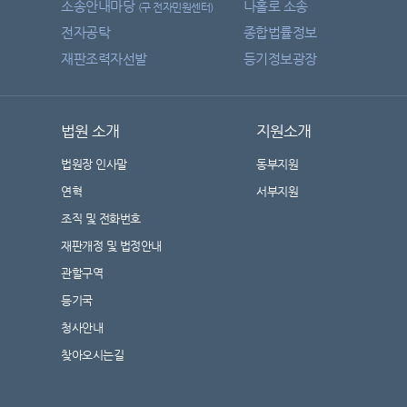
소송안내마당
나홀로 소송
(구 전자민원센터)
전자공탁
종합법률정보
재판조력자선발
등기정보광장
법원 소개
지원소개
법원장 인사말
동부지원
연혁
서부지원
조직 및 전화번호
재판개정 및 법정안내
관할구역
등기국
청사안내
찾아오시는길