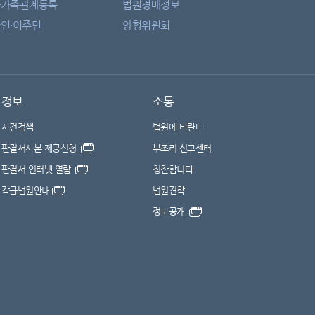
자가족관계등록
법원경매정보
인·이주민
양형위원회
정보
소통
사건검색
법원에 바란다
판결서사본 제공신청
부조리 신고센터
판결서 인터넷 열람
칭찬합니다
각급법원안내
법원견학
정보공개