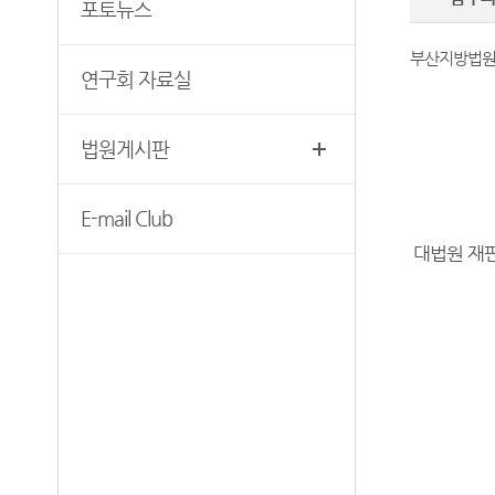
무인등본발급기 안내
포토뉴스
찾아오시는길
자료실
부산지방법원 공
연구회 자료실
법원게시판
E-mail Club
대법원 재