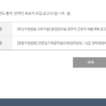
년도 통역, 번역인 후보자 모집 공고(수정) 1부. 끝.
글
[부산지방법원 서부지원] 환경관리원 공무직 근로자 채용계획 공고.
글
[창원지방법원] 전문임기제공무원(의료업무담당, 나급) 경력경쟁채용
목록