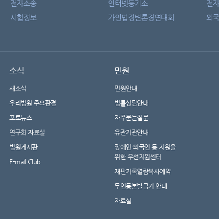
전자소송
인터넷등기소
전
시험정보
가인법정변론경연대회
외국
소식
민원
새소식
민원안내
우리법원 주요판결
법률상담안내
포토뉴스
자주묻는질문
연구회 자료실
유관기관안내
법원게시판
장애인·외국인 등 지원을
위한 우선지원센터
E-mail Club
재판기록열람복사예약
무인등본발급기 안내
자료실