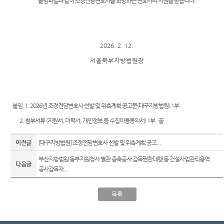
붙임파일과 같이 조정전담변호사를 희망하는 변호사의 지원을 받습니다.
Club
역
우선지
센
원센터
등기국
터)
재판기
청사안
록열람
2026. 2. 12.
내
복사예
서 울 북 부 지 방 법 원 장
약
찾아오
시는길
무인등
본발급
기 안내
붙임 1. 2026년 조정전담변호사 선발 및 위촉계획 공고문(대구지방법원) 1부.
자료실
2. 첨부서류 (지원서, 이력서, 개인정보 등 수집이용동의서) 1부. 끝.
이전글
[대구지방법원] 조정전담변호사 선발 및 위촉계획 공고...
부산지방법원 동부지원청사 별관 증축공사 감독권한대행 등 건설사업관리용역
다음글
공사감독자...
목록