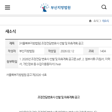
대
소
나
>
소식
새소식
Home
법
한
송
홀
법원
지원
소식
민원
정보
소통
새소식
원
소개
소개
지
민
안
로
소
새소식
민원안
사건검
법원에
원
개
제목
[서울북부지방법원] 조정전담변호사 선발 및 위촉계획 공고
소
국
내
소
법원장
동부지
내
색
바란다
소
우리법
식
인사말
원
작성자
부산지방법원
작성일
2026.02.12
조회
1404
개
민
법
마
송
원 주요
법률상
판결서
부조리
원
1. 2026년 조정전담 변호사 선발 및 위촉계획 공고문.pdf
,
2. 첨부서류 (지원서, 이력
연혁
서부지
판결
담안내
사본 제
신고센
첨부파일
정
원
당
서, 개인정보 등 수집이용동의서).hwp
원
공신청
터
보
조직 및
포토뉴
자주묻
소
(구
전화번
스
는질문
칭찬합
서울북부지방법원 공고 제2026 - 6호
통
호
판결서
니다
전
연구회
유관기
인터넷
재판개
자료실
관안내
법원견
열람
자
정 및
학
법원게
장애인·
법정안
조정전담변호사 선발 및 위촉계획 공고
민
시판
외국인
정보공
내
각급법
등 지원
개
원안내
원
E-mail
관할구
을 위한