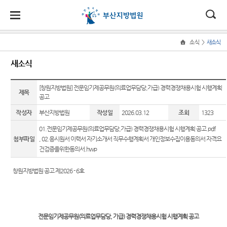
대
소
나
>
소식
새소식
Home
법
한
송
홀
법원
지원
소식
민원
정보
소통
새소식
원
소개
소개
지
민
안
로
소
새소식
민원안
사건검
법원에
원
개
[창원지방법원] 전문임기제공무원(의료업무담당,가급) 경력경쟁채용시험 시행계획
소
국
내
소
제목
법원장
동부지
내
색
바란다
소
공고
우리법
식
인사말
원
개
민
법
마
송
원 주요
법률상
판결서
부조리
작성자
부산지방법원
작성일
2026.03.12
조회
1323
원
연혁
서부지
판결
담안내
사본 제
신고센
정
원
당
01.전문임기제공무원(의료업무담당,가급) 경력경쟁채용시험 시행계획 공고.pdf
원
공신청
터
보
조직 및
포토뉴
자주묻
첨부파일
,
02.응시원서 이력서 자기소개서 직무수행계획서 개인정보수집이용동의서 자격요
소
(구
전화번
스
는질문
칭찬합
건검증을위한동의서.hwp
통
호
판결서
니다
전
연구회
유관기
인터넷
창원지방법원 공고 제2026 - 6호
재판개
자료실
관안내
법원견
열람
자
정 및
학
법원게
장애인·
법정안
민
시판
외국인
정보공
내
각급법
등 지원
개
전문임기제공무원(의료업무담당, 가급) 경력경쟁채용시험 시행계획 공고
원안내
원
E-mail
관할구
을 위한