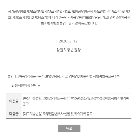
Club
역
우선지
센
원센터
국가공무원법 제26조의5 및 제28조 제2항 제2호, 법원공무원규칙 제4조의2, 제19조 제1항 제2
등기국
터)
호, 제20조 제1항 및 제24조의2에 따라 전문임기제공무원(의료업무담당, 가급) 경력경쟁채용시
재판기
험 시행계획을 붙임파일과 같이 공고합니다.
청사안
록열람
내
복사예
약
2026. 3. 12.
찾아오
시는길
무인등
창 원 지 방 법 원 장
본발급
기 안내
자료실
붙임 1. 전문임기제공무원(의료업무담당, 가급) 경력경쟁채용시험 시행계획 공고문 1부.
2. 응시원서 등 1부. 끝.
[부산고등법원] 전문임기제공무원(의료업무담당,가급) 경력경쟁채용시험 시행계획
이전글
공고...
다음글
[대구지방법원] 조정전담변호사 선발 및 위촉계획 공고...
목록