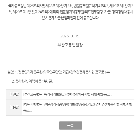
Club
역
우선지
국가공무원법 제26조의5 및 제28조 제2항 제2호, 법원공무원규칙 제4조의2, 제19조 제1항 제2
센
원센터
호, 제20조 제1항 및 제24조의2에 따라 전문임기제공무원(의료업무담당, 가급) 경력경쟁채용시
등기국
터)
험 시행계획을 붙임파일과 같이 공고합니다.
재판기
청사안
록열람
내
복사예
2026. 3. 19.
약
찾아오
부 산 고 등 법 원 장
시는길
무인등
본발급
기 안내
붙임 1. 전문임기제공무원(의료업무담당, 가급) 경력경쟁채용시험 공고문 1부.
자료실
2. 응시원서, 이력서 등 1부. 끝.
이전글
[부산고등법원] 속기서기보(9급) 경력경쟁채용시험 시행계획 공고...
[창원지방법원] 전문임기제공무원(의료업무담당,가급) 경력경쟁채용시험 시행계획
다음글
공고...
목록