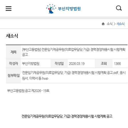
대
소
나
>
소식
새소식
Home
법
한
송
홀
법원
지원
소식
민원
정보
소통
새소식
원
소개
소개
지
민
안
로
소
새소식
민원안
사건검
법원에
원
개
[부산고등법원] 전문임기제공무원(의료업무담당,가급) 경력경쟁채용시험 시행계획
소
국
내
소
제목
법원장
동부지
내
색
바란다
소
공고
우리법
식
인사말
원
개
민
법
마
송
원 주요
법률상
판결서
부조리
작성자
부산지방법원
작성일
2026.03.19
조회
1366
원
연혁
서부지
판결
담안내
사본 제
신고센
정
원
당
전문임기제공무원(의료업무담당, 가급) 경력경쟁채용시험 시행계획 공고.pdf
,
응시
원
공신청
터
첨부파일
보
조직 및
포토뉴
자주묻
원서, 이력서 등.hwp
소
(구
전화번
스
는질문
칭찬합
통
호
판결서
니다
부산고등법원 공고 제2026 - 19호
전
연구회
유관기
인터넷
재판개
자료실
관안내
법원견
열람
자
정 및
학
법원게
장애인·
법정안
민
시판
외국인
정보공
전문임기제공무원(의료업무담당, 가급) 경력경쟁채용시험 시행계획 공고
내
각급법
등 지원
개
원안내
원
E-mail
관할구
을 위한