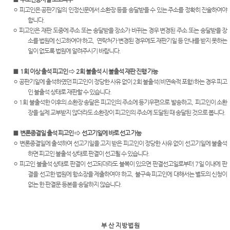
Club
역
우선지
ㅇ 피고인은
공판기일의 인정신문에서 소환장 등을 송달받을 수 있는 주소를 정확히 진술하여야
센
원센터
합니다
.
등기국
터)
ㅇ 피고인은 재판 도중에 주소 또는 송달받을 장소가 바뀌는 경우 변경된 주소 또는 송달받을 장
재판기
소를 법원에 신고하여야 하고
,
연락처가 변경된 경우에도 재판기일 등 안내를 받지 못하는
청사안
록열람
일이 없도록 법원에 알려주시기 바랍니다
.
내
복사예
약
■
1
회 이상 출석 피고인
⇨
2
회 불출석 시 불출석 재판 진행 가능
찾아오
ㅇ 공판기일에 출석하였던 피고인이 정당한 사유 없이
2
회 불출석
(
비연속적 포함
)
하는 경우 피고
시는길
무인등
인 불출석 상태로 재판할 수 있습니다
.
본발급
ㅇ
1
회 불출석한 이후의 소환장 송달은 피고인의 주소에 등기우편으로 발송하고
,
피고인이 소환
기 안내
장을 실제 교부받지 않더라도 소환장이 피고인의 주소에 도달된 때 송달된 것으로 봅니다
.
자료실
■
변론종결일 출석 피고인
⇨
선고기일에 바로 선고 가능
ㅇ 변론종결일에 출석하여 선고기일을 고지 받은 피고인이 정당한 사유 없이 선고기일에 불출석
하면 피고인 불출석 상태로 판결이 선고될 수 있습니다
.
ㅇ 피고인 불출석 상태로 판결이 선고되더라도 불복이 있으면 판결선고일로부터
7
일 이내에 판
결을 선고한 법원에 항소장을 제출하여야 하고
,
불구속 피고인에 대해서는 별도의 신청이
없는 한 판결문 등본을 송달하지 않습니다
.
부 산
지 방 법 원