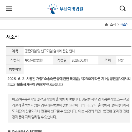
대
소
나
>
소식
새소식
Home
법
한
송
홀
법원
지원
소식
민원
정보
소통
새소식
원
소개
소개
지
민
안
로
소
새소식
민원안
사건검
법원에
원
개
제목
공판기일 및 선고기일 출석에 관한 안내
소
국
내
소
법원장
동부지
내
색
바란다
소
우리법
식
인사말
원
작성자
부산지방법원
작성일
2026.06.04
조회
1491
개
민
법
마
송
원 주요
법률상
판결서
부조리
원
첨부파일
연혁
서부지
판결
담안내
사본 제
신고센
정
원
당
원
공신청
터
2026. 6. 2.
시행된 개정
「
소송촉진 등에 관한 특례법
」
제
23
조에 따른 제
1
심 공판절차에서의
보
조직 및
포토뉴
자주묻
소
피고인 불출석 재판에 관하여 안내
드립니다
.
(구
전화번
스
는질문
칭찬합
통
호
판결서
니다
전
연구회
유관기
인터넷
피고인은 공판기일 및 선고기일에 출석하여야 합니다
.
정당한 사유 없이 공판기일 또는 선고
재판개
자료실
관안내
법원견
열람
기일에 출석하지 않는 경우에는 법률이 정한 요건에
따라
피고인이 출석하지 않은 상태에서
자
정 및
학
도 재판이 진행되거나 판결이 선고될 수 있습니다
.
이는 사건의 죄명
,
법정형 및 재판 진행
법원게
장애인·
법정안
민
경과 등에 따라
달라질 수 있습니다
.
시판
외국인
정보공
내
각급법
등 지원
개
원안내
원
E-mail
관할구
을 위한
■
주소변동사실 보고의무