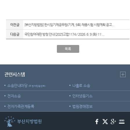
이전글
[부산지방법원] 한시임기제공무원(기계, 9호) 채용시험 시행계획 공고...
다음글
국민참여재판 방청 안내 [2025고합1174 / 2026. 6. 9.(화) 11:...
목록
관련시스템
소송안내마당
나홀로 소송
(구 전자민원센터)
전자소송
인터넷등기소
전자가족관계등록
법원경매정보