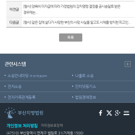
Club
역
우선지
센
[형사] 양육비 미지급에 따라 가정법원의 감치명령 결정을 공시송달로 받은
이전글
원센터
경우에는...
등기국
터)
재판기
다음글
[형사] 같은 집에 살다가 사망한 부친의 사망 사실을 알고도 시체를 방치한 피고인...
청사안
록열람
내
복사예
목록
약
찾아오
시는길
무인등
본발급
기 안내
관련시스템
자료실
소송안내마당
나홀로 소송
(구 전자민원센터)
전자소송
인터넷등기소
전자가족관계등록
법원경매정보
개인정보 처리방침
저작권보호정책
(47510) 부산광역시 연제구 법원로 31(거제동 1500)