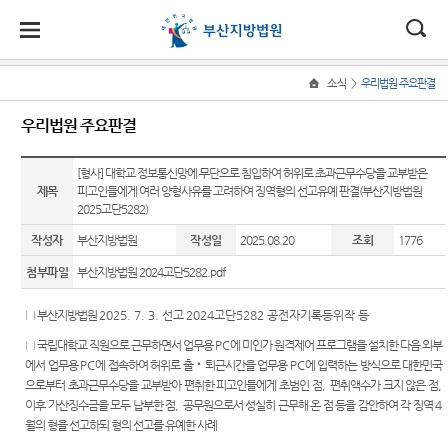
대
소
나
>
소식
우리법원 주요판결
Home
법
한
송
홀
법원
지원
소식
민원
정보
소통
우리법원 주요판결
원
소개
소개
지
민
안
로
소
새소식
민원안
사건검
법원에
원
개
[형사] 대학교 정보통신망에 무단으로 침입하여 허위로 초과근무수당을 교부받은
소
국
내
소
법원장
동부지
내
색
바란다
소
제목
피고인들에게 여러 양형사유를 고려하여 징역형의 선고유예 판결(부산지방법원
우리법
식
인사말
원
개
2025고단5282)
민
법
마
송
원 주요
법률상
판결서
부조리
원
연혁
서부지
판결
담안내
사본 제
신고센
작성자
부산지방법원
작성일
2025.08.20
조회
1776
정
원
당
원
공신청
터
보
첨부파일
부산지방법원 2024고단5282.pdf
조직 및
포토뉴
자주묻
소
(구
전화번
스
는질문
칭찬합
통
호
판결서
니다
□
부산지방법원
2025. 7. 3. 선고
2024고단5282 공전자기록등위작 등
전
연구회
유관기
인터넷
□
국립대학교 직원으로 근무하면서 업무용
PC
에 미인가 원격제어 프로그램을 설치한 다음 외부
재판개
자료실
관안내
법원견
열람
자
에서 업무용
PC
에 접속하여 허위로 출
‧
퇴근시간을 업무용
PC
에 입력하는 방식으로 대한민국
정 및
학
법원게
장애인·
으로부터 초과근무수당을 교부받아 편취한 피고인들에게 초범인 점
,
편취액수가 크지 않은 점
,
법정안
민
시판
외국인
정보공
이후 가산징수금을 모두 납부한 점
,
공무원으로서 성실히 근무해 온 점 등을 감안하여 각 징역
4
내
각급법
등 지원
개
월의 형을 선고하되 형의 선고를 유예한 사례
원안내
원
E-mail
관할구
을 위한