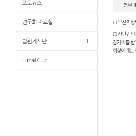
무인등본발급기 안내
포토뉴스
첨부
찾아오시는길
자료실
연구회 자료실
□
부산지방
□
사단법인
법원게시판
참가비를 받
회장에게는
E-mail Club