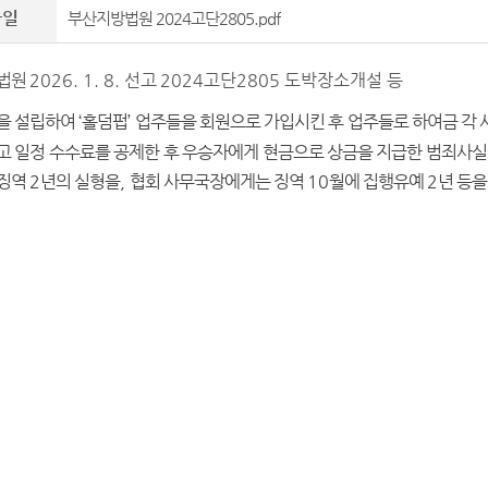
파일
부산지방법원 2024고단2805.pdf
법원
2026. 1. 8. 선
고
2024고단2805 도박장소개설 등
을 설립하여
‘
홀덤펍
’
업주들을 회원으로 가입시킨 후 업주들로 하여금 각
고 일정 수수료를 공제한 후 우승자에게 현금으로 상금을 지급한 범죄사
 징역
2
년의 실형을
,
협회 사무국장에게는 징역
10
월에 집행유예
2
년 등을