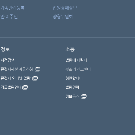
자가족관계등록
법원경매정보
인·이주민
양형위원회
정보
소통
사건검색
법원에 바란다
판결서사본 제공신청
부조리 신고센터
판결서 인터넷 열람
칭찬합니다
각급법원안내
법원견학
정보공개