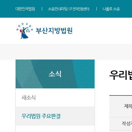
대한민국법원
소송안내마당
나홀로 소송
(구 전자민원센터)
법원 소개
지원소개
소식
민원
정보
소통
법원장 인사말
동부지원
새소식
민원안내
사건검색
법원에 바란다
우리
소식
연혁
서부지원
우리법원 주요판결
법률상담안내
판결서사본 제공신청
부조리 신고센터
조직 및 전화번호
포토뉴스
자주묻는질문
판결서 인터넷열람
칭찬합니다
재판개정 및 법정안내
연구회 자료실
유관기관안내
각급법원안내
법원견학
새소식
제
관할구역
법원게시판
장애인·외국인 등 지원을 위
정보공개
한 우선지원센터
우리법원 주요판결
등기국
E-mail Club
재판기록열람복사예약
작성
청사안내