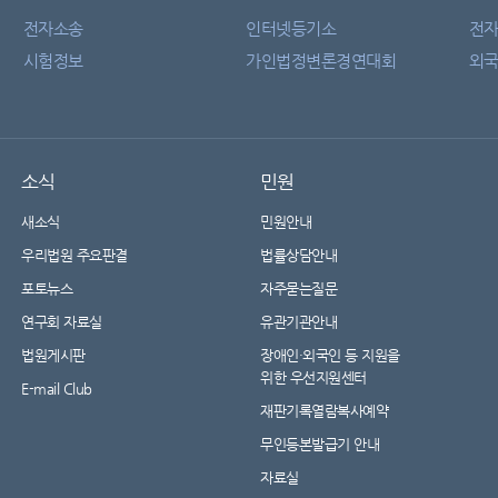
전자소송
인터넷등기소
전
시험정보
가인법정변론경연대회
외국
소식
민원
새소식
민원안내
우리법원 주요판결
법률상담안내
포토뉴스
자주묻는질문
연구회 자료실
유관기관안내
법원게시판
장애인·외국인 등 지원을
위한 우선지원센터
E-mail Club
재판기록열람복사예약
무인등본발급기 안내
자료실