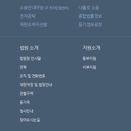
소송안내마당
나홀로 소송
(구 전자민원센터)
전자공탁
종합법률정보
재판조력자선발
등기정보광장
법원 소개
지원소개
법원장 인사말
동부지원
연혁
서부지원
조직 및 전화번호
재판개정 및 법정안내
관할구역
등기국
청사안내
찾아오시는길