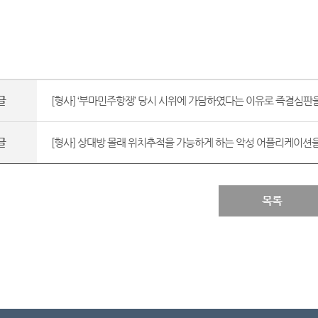
글
[형사] ‘부마민주항쟁’ 당시 시위에 가담하였다는 이유로 즉결심판을
글
[형사] 상대방 몰래 위치추적을 가능하게 하는 악성 어플리케이션을
목록