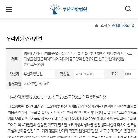
대
소
나
>
소식
우리법원 주요판결
Home
법
한
송
홀
법원
지원
소식
민원
정보
소통
우리법원 주요판결
원
소개
소개
지
민
안
로
소
새소식
민원안
사건검
법원에
원
개
[형사] 전기자극치료 중 업무상 주의의무를 게을리하여 하반신 마비 환자에게 3도
소
국
내
소
법원장
동부지
내
색
바란다
소
제목
화상을 입힌 물리치료사에 대하여 금고형의 집행유예를 선고(부산지방법원
우리법
식
인사말
원
개
2025고단952)
민
법
마
송
원 주요
법률상
판결서
부조리
원
연혁
서부지
판결
담안내
사본 제
신고센
작성자
부산지방법원
작성일
2026.06.04
조회
883
정
원
당
원
공신청
터
보
첨부파일
2025고단952.pdf
조직 및
포토뉴
자주묻
소
(구
전화번
스
는질문
칭찬합
통
호
판결서
니다
□
부산지방법원
2026. 5. 13. 선
고
2025고단952 업무상과실치상
전
연구회
유관기
인터넷
□
요양병원 물리치료사인 피고인이 하반신 마비로 감각 이상이 있는 피해자에게 전기치료기를
재판개
자료실
관안내
법원견
열람
자
이용한 전기자극 치료를 실시하면서 기기의 이상 여부나 피해자의 상태를 살피지 않고 전기치료
정 및
학
법원게
장애인·
기의 오작동으로 자극의 강도가 최대로 설정된 상태에서 약
20
분간 방치한 업무상 과실로 피해
법정안
민
시판
외국인
정보공
자에게 약
4
개월간의 입원 및 치료가 필요한
3
도 화상의 상해를 입힌 범죄사실에 대하여 업무상
내
각급법
등 지원
개
과실치상죄를 인정하고
,
기기 결함이 상해의 직접적 원인이었던 점
,
사고 후 피고인의 응급조치
원안내
원
E-mail
관할구
을 위한
및 화상전문병원으로의 전원 조치는 적절하였던 점
,
초범인 점 등을 참작하여 금고
8
개월에 집행