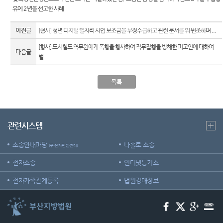
Club
역
우선지
유예
2
년을 선고한 사례
센
원센터
등기국
터)
이전글
[형사] 청년 디지털 일자리 사업 보조금을 부정수급하고 관련 문서를 위·변조하며 ...
재판기
청사안
록열람
[형사] 도시철도 역무원에게 폭행을 행사하여 직무집행을 방해한 피고인에 대하여
다음글
내
복사예
벌...
약
찾아오
시는길
목록
무인등
본발급
기 안내
자료실
관련시스템
소송안내마당
나홀로 소송
(구 전자민원센터)
전자소송
인터넷등기소
전자가족관계등록
법원경매정보