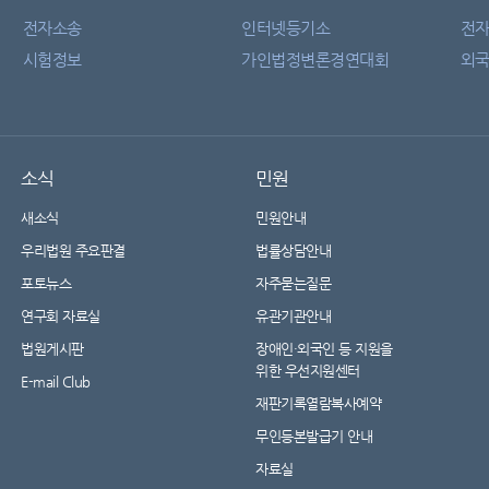
전자소송
인터넷등기소
전
시험정보
가인법정변론경연대회
외국
소식
민원
새소식
민원안내
우리법원 주요판결
법률상담안내
포토뉴스
자주묻는질문
연구회 자료실
유관기관안내
법원게시판
장애인·외국인 등 지원을
위한 우선지원센터
E-mail Club
재판기록열람복사예약
무인등본발급기 안내
자료실