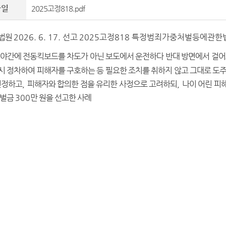
파일
2025고정818.pdf
법원
2026. 6. 17. 선
고
2025고정818 특정범죄가중처벌등에관한
야간에 전동킥보드를 차도가 아닌 보도에서 운전하다 반대 방면에서 걸
시 정차하여 피해자를 구호하는 등 필요한 조치를 취하지 않고 그대로
인정하고
,
피해자와 합의한 점을 유리한 사정으로 고려하되
,
나이 어린 피
 벌금
300
만 원을 선고한 사례