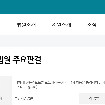
법원소개
지원소개
소식
법원 주요판결
[형사] 전동킥보드를 보도에서 운전하다 6세 아동을 충격하여 상
목
2025고정818)
자
작성일
부산지방법원