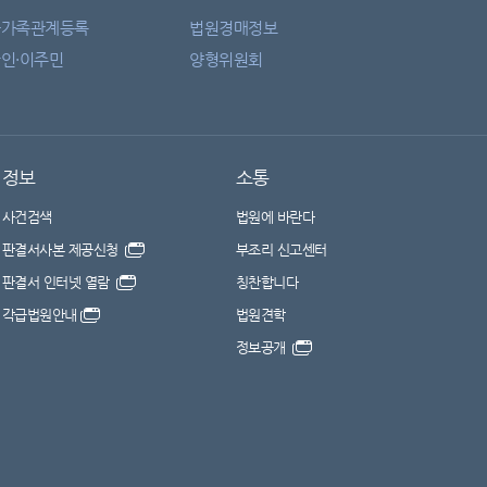
자가족관계등록
법원경매정보
인·이주민
양형위원회
정보
소통
사건검색
법원에 바란다
판결서사본 제공신청
부조리 신고센터
판결서 인터넷 열람
칭찬합니다
각급법원안내
법원견학
정보공개