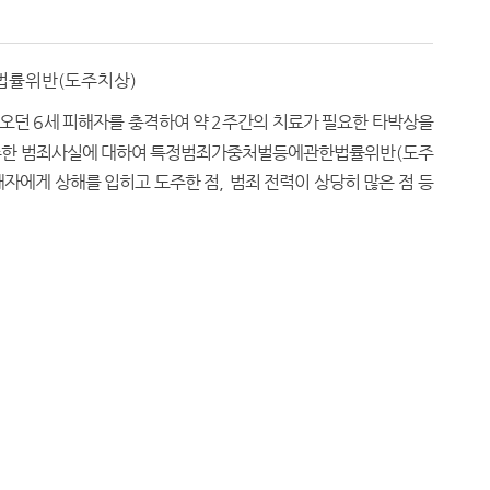
법률위반(도주치상)
어오던
6
세 피해자를 충격하여 약
2
주간의 치료가 필요한 타박상을
 도주한 범죄사실에 대하여 특정범죄가중처벌등에관한법률위반
(
도주
해자에게 상해를 입히고 도주한 점
,
범죄 전력이 상당히 많은 점 등