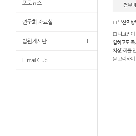
무인등본발급기 안내
포토뉴스
첨부
찾아오시는길
자료실
연구회 자료실
□
부산지방
□
피고인이 
법원게시판
입히고도 즉
치상
)
죄를 
을 고려하여
E-mail Club