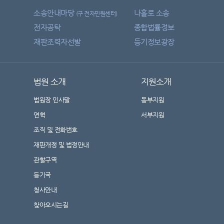
소송안내마당
나홀로 소송
(구 전자민원센터)
전자공탁
종합법률정보
재판조력자선발
등기정보광장
법원 소개
지원소개
법원장 인사말
동부지원
연혁
서부지원
조직 및 전화번호
재판개정 및 법정안내
관할구역
등기국
청사안내
찾아오시는길