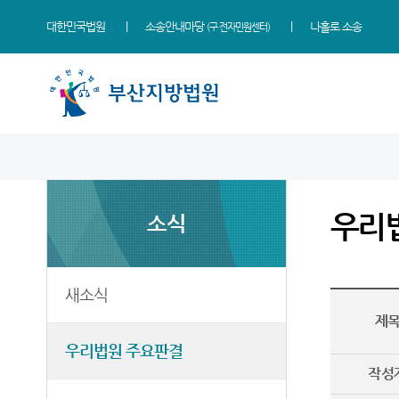
대한민국법원
소송안내마당
나홀로 소송
(구 전자민원센터)
법원 소개
지원소개
소식
민원
정보
소통
법원장 인사말
동부지원
새소식
민원안내
사건검색
법원에 바란다
우리
소식
연혁
서부지원
우리법원 주요판결
법률상담안내
판결서사본 제공신청
부조리 신고센터
조직 및 전화번호
포토뉴스
자주묻는질문
판결서 인터넷열람
칭찬합니다
재판개정 및 법정안내
연구회 자료실
유관기관안내
각급법원안내
법원견학
새소식
제
관할구역
법원게시판
장애인·외국인 등 지원을 위
정보공개
한 우선지원센터
우리법원 주요판결
등기국
E-mail Club
재판기록열람복사예약
작성
청사안내