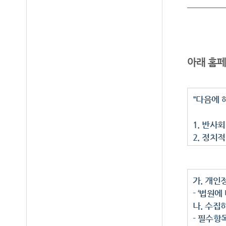
아래 홈페
"다음에 
1. 반사
2. 정치
3. 특정
4. 특정
5. 영리
가. 개인
6. 욕설
- ‘법원
7. 실명
나. 수집
8. 동일
- 필수항
9. 민원