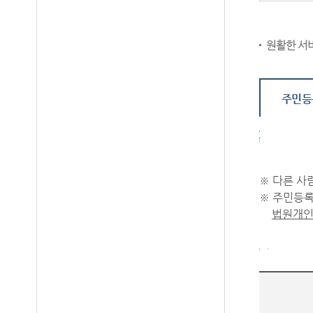
- 선택항목
10. 재
다. 개인
에는 답변
- 3년
원활한 서
여 주시기
라. 동의
작성하신 
- 귀하는
은 게시하
있습니다.
주민등
작성하신 
년)"이 
주민등록번호 실명확인
건전한 사
※ 다른 사
※ 주민등록
법원개인