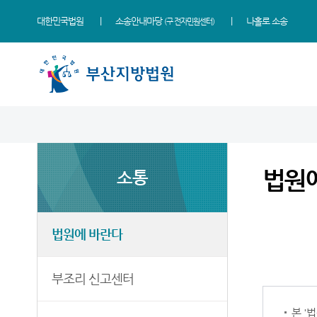
대한민국법원
소송안내마당
나홀로 소송
(구 전자민원센터)
법원 소개
지원소개
소식
민원
정보
소통
법원장 인사말
동부지원
새소식
민원안내
사건검색
법원에 바란다
법원
소통
연혁
서부지원
우리법원 주요판결
법률상담안내
판결서사본 제공신청
부조리 신고센터
조직 및 전화번호
포토뉴스
자주묻는질문
판결서 인터넷열람
칭찬합니다
재판개정 및 법정안내
연구회 자료실
유관기관안내
각급법원안내
법원견학
법원에 바란다
관할구역
법원게시판
장애인·외국인 등 지원을 위
정보공개
한 우선지원센터
부조리 신고센터
등기국
E-mail Club
재판기록열람복사예약
청사안내
본 '