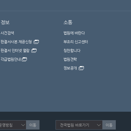
정보
소통
사건검색
법원에 바란다
판결서사본 제공신청
부조리 신고센터
판결서 인터넷 열람
칭찬합니다
각급법원안내
법원견학
정보공개