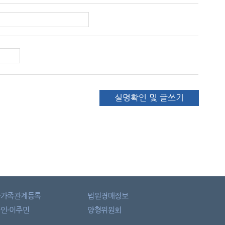
실명확인 및 글쓰기
자가족관계등록
법원경매정보
인·이주민
양형위원회