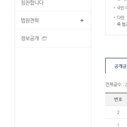
무인등본발급기 안내
칭찬합니다
찾아오시는길
국민 
자료실
다만,
법원견학
록 협
정보공개
공개글
전체글수 :
번호
2
1