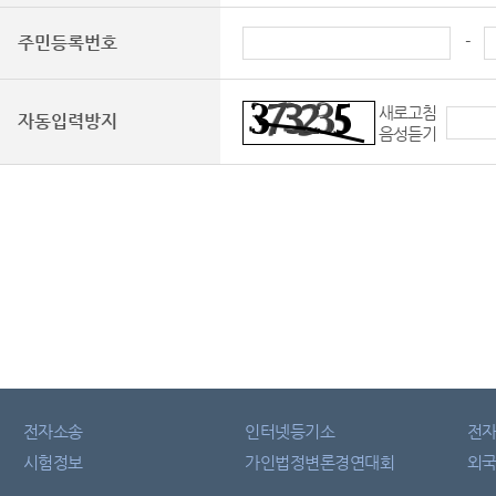
-
주민등록번호
새로고침
자동입력방지
음성듣기
전자소송
인터넷등기소
전
시험정보
가인법정변론경연대회
외국