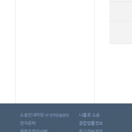
소송안내마당
나홀로 소송
(구 전자민원센터)
전자공탁
종합법률정보
재판조력자선발
등기정보광장