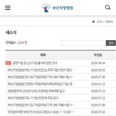
대
소
나
>
소식
새소식
Home
법
한
송
홀
법원
지원
소식
민원
정보
소통
새소식
원
소개
소개
지
민
안
로
소
새소식
민원안
사건검
법원에
전체글수 :
2206
건
원
개
소
국
내
소
법원장
동부지
내
색
바란다
소
우리법
식
인사말
원
개
제목
작성일
민
법
마
송
원 주요
법률상
판결서
부조리
원
연혁
서부지
판결
담안내
사본 제
신고센
공판기일 및 선고기일 출석에 관한 안내
2026.06.04
TOP
정
원
당
원
공신청
터
보
[부산지방법원] 제21기 청년인턴십 프로그램 선정자 명단 공고
2026.08.05
조직 및
포토뉴
자주묻
소
(구
전화번
스
는질문
칭찬합
[부산지방법원] 한시임기제공무원(기계, 9호) 채용시험 시행계획 공고
2026.07.30
통
호
판결서
니다
전
[부산고등법원] 전문임기제공무원(의료업무담당,가급) 경력경쟁채용시험 시행계획 공고
2026.07.22
연구회
유관기
인터넷
재판개
자료실
관안내
법원견
[법원행정처] 2026년 상임 조정위원 위촉계획 공고
2026.07.22
열람
자
정 및
학
[부산지방법원] 제21기 청년인턴제 모집 공고
2026.07.22
법원게
장애인·
법정안
민
시판
외국인
정보공
[부산지방법원] 한시임기제공무원(기계, 9호) 채용시험 시행계획 공고
2026.07.06
내
각급법
등 지원
개
원안내
원
국민참여재판 방청 안내 [2026고합24 / 2026. 7. 10.(금) 11:00]
2026.07.02
E-mail
관할구
을 위한