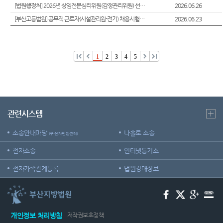
Club
[법원행정처] 2026년 상임전문심리위원(감정관리위원) 선발 및 위촉 계획 공고
2026.06.26
역
우선지
센
원센터
[부산고등법원] 공무직 근로자(시설관리원-전기) 채용시험 시행계획 공고
2026.06.23
등기국
터)
재판기
청사안
록열람
내
복사예
1
2
3
4
5
약
찾아오
시는길
무인등
본발급
기 안내
관련시스템
자료실
소송안내마당
나홀로 소송
(구 전자민원센터)
전자소송
인터넷등기소
전자가족관계등록
법원경매정보
개인정보 처리방침
저작권보호정책