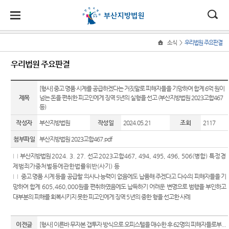
대
소
나
>
소식
우리법원 주요판결
Home
법
한
송
홀
법원
지원
소식
민원
정보
소통
우리법원 주요판결
원
소개
소개
지
민
안
로
소
새소식
민원안
사건검
법원에
원
개
[형사] 중고 명품 시계를 공급하겠다는 거짓말로 피해자들을 기망하여 합계 6억 원이
소
국
내
소
법원장
동부지
내
색
바란다
소
제목
넘는 돈을 편취한 피고인에게 징역 5년의 실형을 선고 (부산지방법원 2023고합467
우리법
식
인사말
원
개
등)
민
법
마
송
원 주요
법률상
판결서
부조리
원
연혁
서부지
판결
담안내
사본 제
신고센
작성자
부산지방법원
작성일
2024.05.21
조회
2117
정
원
당
원
공신청
터
보
첨부파일
부산지방법원 2023고합467.pdf
조직 및
포토뉴
자주묻
소
(구
전화번
스
는질문
칭찬합
통
□
부산지방법원
2024. 3. 27.
선고
2023고합467, 494, 495, 496, 506(병합) 특정경
호
판결서
니다
전
제범죄가중처벌등에관한법률위반(사기) 등
연구회
유관기
인터넷
□
중고 명품 시계 등을 공급할 의사나 능력이 없음에도 납품해 주겠다고 다수의 피해자들을 기
재판개
자료실
관안내
법원견
열람
자
망하여 합계
605,460,000
원을 편취하였음에도 납득하기 어려운 변명으로 범행을 부인하고
정 및
학
법원게
장애인·
대부분의 피해를 회복시키지 못한 피고인에게 징역
5
년의 중한 형을 선고한 사례
법정안
민
시판
외국인
정보공
내
각급법
등 지원
개
원안내
원
E-mail
이전글
[형사] 이른바 무자본 갭투자 방식으로 오피스텔을 매수한 후 62명의 피해자들로부...
관할구
을 위한