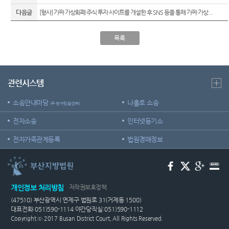
Club
역
우선지
센
다음글
[형사] 가짜 가상화폐·주식 투자 사이트를 개설한 후 SNS 등을 통해 가짜 가상...
원센터
등기국
터)
재판기
목록
청사안
록열람
내
복사예
약
찾아오
관련시스템
시는길
무인등
본발급
소송안내마당
나홀로 소송
기 안내
(구 전자민원센터)
전자소송
인터넷등기소
자료실
전자가족관계등록
법원경매정보
개인정보 처리방침
저작권보호정책
(47510) 부산광역시 연제구 법원로 31(거제동 1500)
대표전화:051)590-1114 야간당직실:051)590-1112
Copyright ⓒ 2017 Busan District Court, All Rights Reserved.