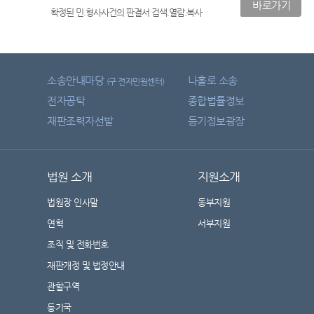
바로가기
확정된 민.형사사건의 판결서 검색.열람.복사
소송안내마당
나홀로 소송
(구 전자민원센터)
전자공탁
종합법률정보
재판조력자선발
등기정보광장
법원 소개
지원소개
법원장 인사말
동부지원
연혁
서부지원
조직 및 전화번호
재판개정 및 법정안내
관할구역
등기국