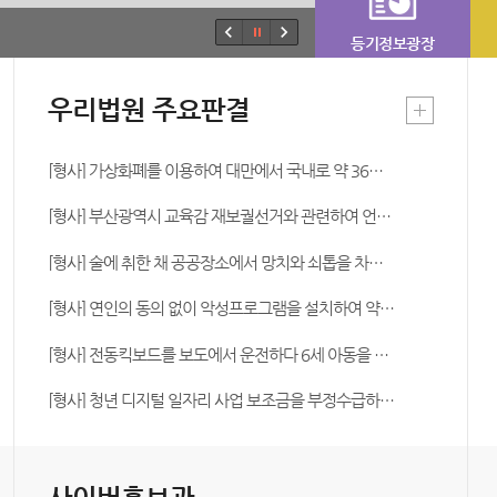
등기정보광장
우리법원 주요판결
[형사] 가상화폐를 이용하여 대만에서 국내로 약 36억 원 상당을 무등록으로 송금대행한 피고인에 대하여 징역형의 집행유예를 선고(부산지방법원 2026고단104)
[형사] 부산광역시 교육감 재보궐선거와 관련하여 언론인이 예비후보자에게 선거에 관한 보도와 관련하여 금품을 요구·수수하고 예비후보자가 이에 응하여 금품을 제공한 사건에서 각 피고인에 대하여 유죄를 선고(부산지방법원 2025고합892)
[형사] 술에 취한 채 공공장소에서 망치와 쇠톱을 차례로 꺼내 들고 돌아다닌 피고인에 대하여 벌금형을 선고(부산지방법원 2026고정380)
[형사] 연인의 동의 없이 악성프로그램을 설치하여 약 2년 6개월간 통화내용·문자메시지·위치정보를 감청·수집한 피고인에 대하여 징역형의 집행유예를 선고(부산지방법원 2026고합125)
[형사] 전동킥보드를 보도에서 운전하다 6세 아동을 충격하여 상해를 입히고 도주한 피고인에 대하여 벌금형을 선고(부산지방법원 2025고정818)
[형사] 청년 디지털 일자리 사업 보조금을 부정수급하고 관련 문서를 위·변조하며 국가기술자격증을 대여받은 피고인에 대하여 징역형을 선고(부산지방법원 2025고단3009)