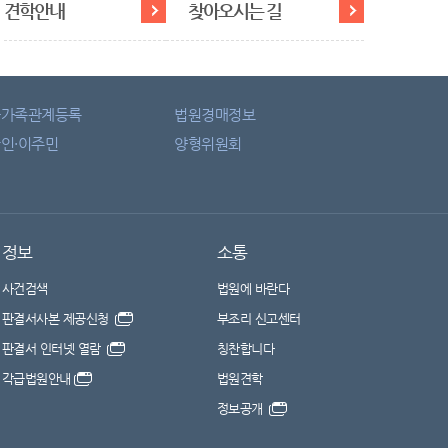
견학안내
찾아오시는 길
자가족관계등록
법원경매정보
인·이주민
양형위원회
정보
소통
사건검색
법원에 바란다
판결서사본 제공신청
부조리 신고센터
판결서 인터넷 열람
칭찬합니다
각급법원안내
법원견학
정보공개