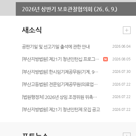
무인등본발급기 안내
찾아오시는길
2026년 상반기 보호관찰협의회 (26. 6. 9.)
자료실
새소식
공판기일 및 선고기일 출석에 관한 안내
2026.06.04
[부산지방법원] 제21기 청년인턴십 프로그램 선정자 명단 공고
2026.08.05
[부산지방법원] 한시임기제공무원(기계, 9호) 채용시험 시행계획 공고
2026.07.30
[부산고등법원] 전문임기제공무원(의료업무담당,가급) 경력경쟁채용시험 시행계획 공고
2026.07.22
[법원행정처] 2026년 상임 조정위원 위촉계획 공고
2026.07.22
[부산지방법원] 제21기 청년인턴제 모집 공고
2026.07.22