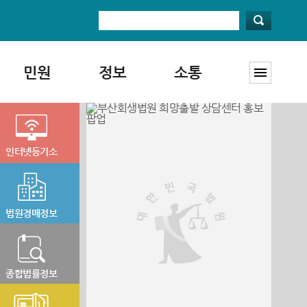
민원
정보
소통
인터넷등기소
법원경매정보
종합법률정보