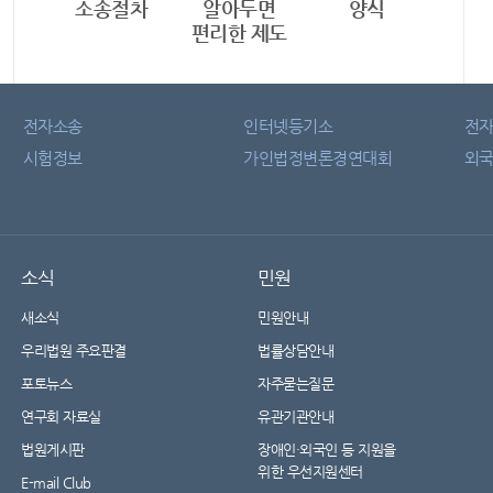
소송절차
알아두면
양식
편리한 제도
전자소송
인터넷등기소
전
시험정보
가인법정변론경연대회
외국
소식
민원
새소식
민원안내
우리법원 주요판결
법률상담안내
포토뉴스
자주묻는질문
연구회 자료실
유관기관안내
법원게시판
장애인·외국인 등 지원을
위한 우선지원센터
E-mail Club