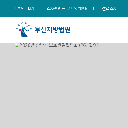
대한민국법원
소송안내마당
나홀로 소송
(구 전자민원센터)
법원 소개
지원소개
소식
민원
정보
소통
법원장 인사말
동부지원
새소식
민원안내
사건검색
법원에 바란다
연혁
서부지원
우리법원 주요판결
법률상담안내
판결서사본 제공신청
부조리 신고센터
조직 및 전화번호
포토뉴스
자주묻는질문
판결서 인터넷열람
칭찬합니다
재판개정 및 법정안내
연구회 자료실
유관기관안내
각급법원안내
법원견학
관할구역
법원게시판
장애인·외국인 등 지원을 위
정보공개
한 우선지원센터
등기국
E-mail Club
재판기록열람복사예약
청사안내