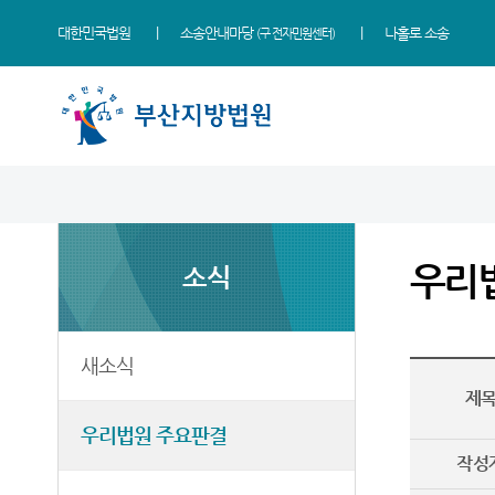
대한민국법원
소송안내마당
나홀로 소송
(구 전자민원센터)
법원 소개
지원소개
소식
민원
정보
소통
법원장 인사말
동부지원
새소식
민원안내
사건검색
법원에 바란다
우리
소식
연혁
서부지원
우리법원 주요판결
법률상담안내
판결서사본 제공신청
부조리 신고센터
조직 및 전화번호
포토뉴스
자주묻는질문
판결서 인터넷열람
칭찬합니다
재판개정 및 법정안내
연구회 자료실
유관기관안내
각급법원안내
법원견학
새소식
제
관할구역
법원게시판
장애인·외국인 등 지원을 위
정보공개
한 우선지원센터
우리법원 주요판결
등기국
E-mail Club
재판기록열람복사예약
작성
청사안내