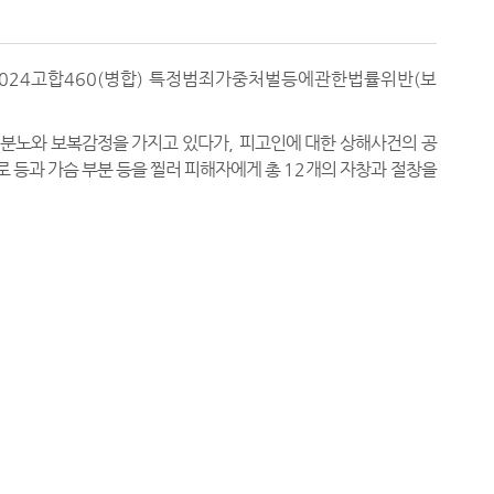
병합), 2024고합460(병합) 특정범죄가중처벌등에관한법률위반(보
한 분노와 보복감정을 가지고 있다가
,
피고인에 대한 상해사건의 공
 등과 가슴 부분 등을 찔러 피해자에게 총
12
개의 자창과 절창을