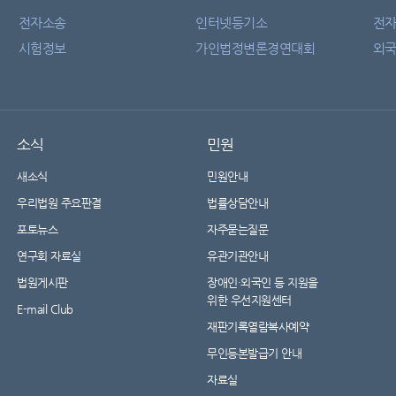
전자소송
인터넷등기소
전
시험정보
가인법정변론경연대회
외국
소식
민원
새소식
민원안내
우리법원 주요판결
법률상담안내
포토뉴스
자주묻는질문
연구회 자료실
유관기관안내
법원게시판
장애인·외국인 등 지원을
위한 우선지원센터
E-mail Club
재판기록열람복사예약
무인등본발급기 안내
자료실