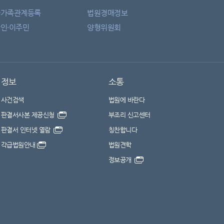
자가족관계등록
법원경매정보
인·이주민
양형위원회
정보
소통
사건검색
법원에 바란다
판결서사본 제공신청
부조리 신고센터
판결서 인터넷 열람
칭찬합니다
각급법원안내
법원견학
정보공개