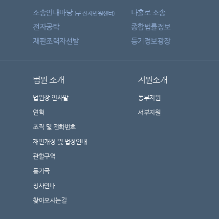
소송안내마당
나홀로 소송
(구 전자민원센터)
전자공탁
종합법률정보
재판조력자선발
등기정보광장
법원 소개
지원소개
법원장 인사말
동부지원
연혁
서부지원
조직 및 전화번호
재판개정 및 법정안내
관할구역
등기국
청사안내
찾아오시는길