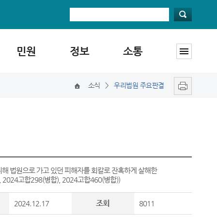
민원
정보
소통
소식
>
우리법원 주요판결
위해 법원으로 가고 있던 피해자를 회칼로 잔혹하게 살해한
24고합298(병합), 2024고합460(병합))
조회
2024.12.17
8011