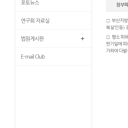
무인등본발급기 안내
포토뉴스
첨부
찾아오시는길
자료실
연구회 자료실
□
부산지
복살인등) 
□
평소 피
법원게시판
판기일에 피
가하여 다발
E-mail Club