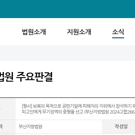
법원소개
지원소개
소식
법원 주요판결
[형사] 보복의 목적으로 공판기일에 피해자의 지위에서 참석하기 
목
피고인에게 무기징역의 중형을 선고 (부산지방법원 2024고합266, 20
자
작성일
부산지방법원